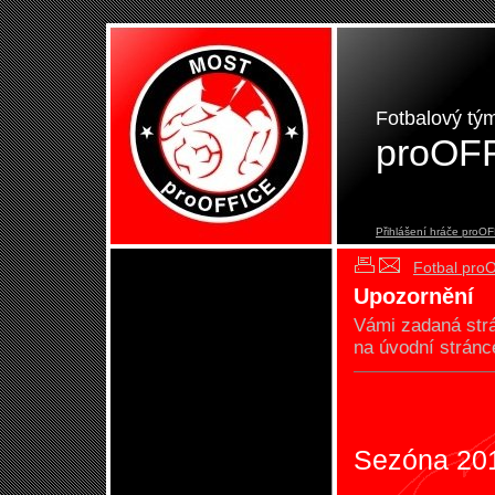
Fotbalový tý
proOF
Přihlášení hráče proO
Fotbal pro
Upozornění
Vámi zadaná st
na úvodní stránc
Sezóna 20