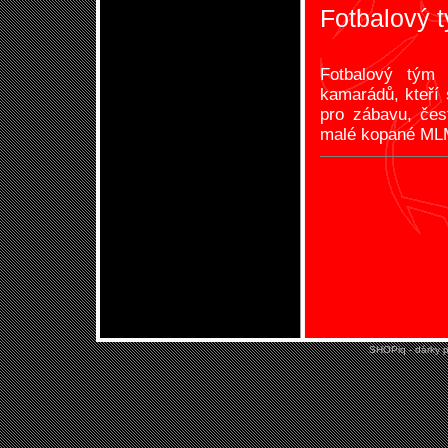
Fotbalový 
Fotbalový tým
kamarádů, kteří s
pro zábavu, čes
malé kopané MLM
SHOPiq - dárky p