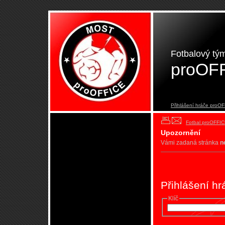
Fotbalový tý
proOF
Přihlášení hráče proO
Fotbal proOFFI
Upozornění
Vámi zadaná stránka
n
Přihlášení h
Klíč