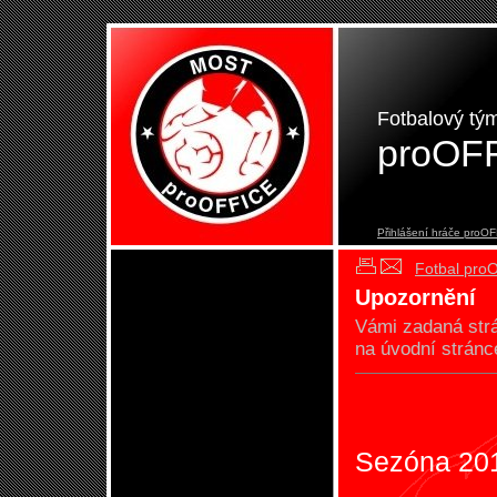
Fotbalový tý
proOF
Přihlášení hráče proO
Fotbal pro
Upozornění
Vámi zadaná st
na úvodní stránc
Sezóna 20