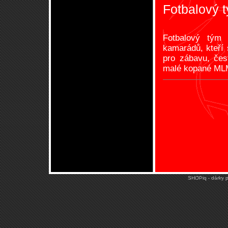
Fotbalový 
Fotbalový tým
kamarádů, kteří s
pro zábavu, čes
malé kopané MLM
SHOPiq - dárky p