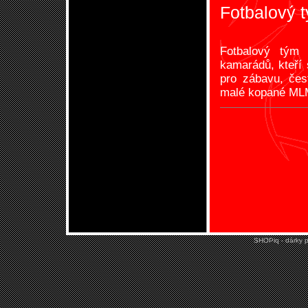
Fotbalový 
Fotbalový tým
kamarádů, kteří s
pro zábavu, čes
malé kopané MLM
SHOPiq - dárky p