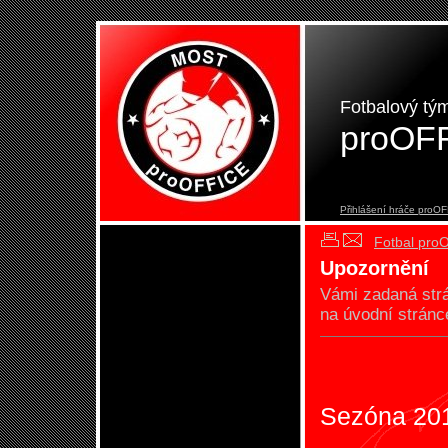
Fotbalový tý
proOF
Přihlášení hráče proO
Fotbal pro
Upozornění
Vámi zadaná st
na úvodní stránc
Sezóna 20